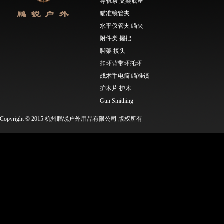
导轨条 支架底座
瞄准镜管夹
水平仪管夹 瞄夹
附件类 握把
脚架 接头
扣环背带环托环
战术手电筒 瞄准镜
护木片 护木
Gun Smithing
Molle工具类 EDC工具
Copyright © 2015 杭州鹏锐户外用品有限公司 版权所有