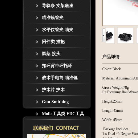
导轨条 支架底座
瞄准镜管夹
水平仪管夹 瞄夹
附件类 握把
脚架 接头
产品详情
扣环背带环托环
Color: Black
战术手电筒 瞄准镜
Material: Alluminum Al
Gross Weight:78g
护木片 护木
Fit Picatinny Rail/Weaver
Height:25mm
Gun Smithing
Length:45mm
Molle工具类 EDC工具
Width: 45mm
Package Includes:
1 x Dual 45 Degree Weav