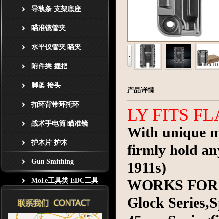
导轨条 支架底座
瞄准镜管夹
水平仪管夹 瞄夹
附件类 握把
脚架 接头
产品详情
扣环背带环托环
LY FITS F
战术手电筒 瞄准镜
With unique ma
护木片 护木
firmly hold an
Gun Smithing
1911s)
Molle工具类 EDC工具
WORKS FOR 
Glock Series,