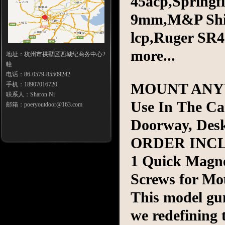
45acp,Springf
9mm,M&P Shie
lcp,Ruger SR
more...
地址：杭州市拱墅区西城纪商务中心2
幢
电话：86-0579-85509242
MOUNT AN
手机：18907016720
联系人：Sharon Ni
Use In The Car
邮箱：poeryoutdoor@163.com
Doorway, Desk
ORDER INC
1 Quick Magne
Screws for Mo
This model gu
we redefining