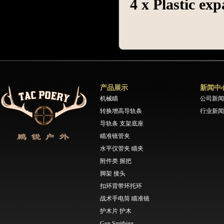
4 x Plastic ex
产品展示
新闻中
机械瞄
公司新闻
转换增高导轨条
行业新闻
导轨条 支架底座
瞄准镜管夹
水平仪管夹 瞄夹
附件类 握把
脚架 接头
扣环背带环托环
战术手电筒 瞄准镜
护木片 护木
Gun Smithing