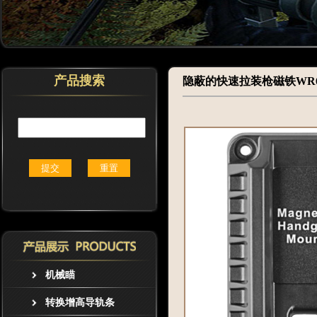
产品搜索
隐蔽的快速拉装枪磁铁WR6
机械瞄
转换增高导轨条