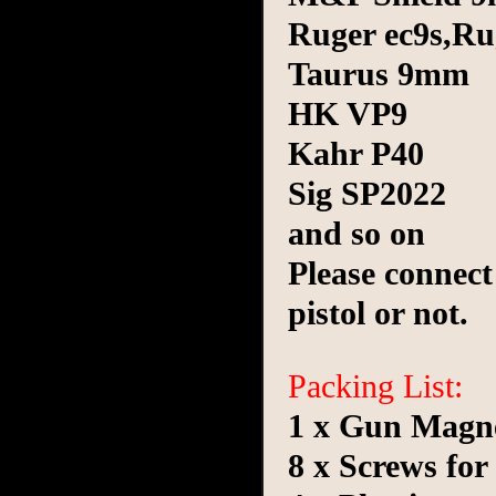
Ruger ec9s,Ru
Taurus 9mm
HK VP9
Kahr P40
Sig SP2022
and so on
Please connect
pistol or not.
Packing List:
1 x Gun Magn
8 x Screws fo