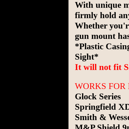
With unique ma
firmly hold an
Whether you're
gun mount has
*Plastic Casi
Sight*
It will not fit 
WORKS FOR 
Glock Series
Springfield X
Smith & Wess
M&P Shield 9